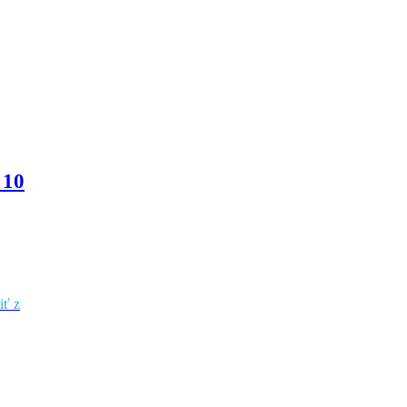
10
iť z