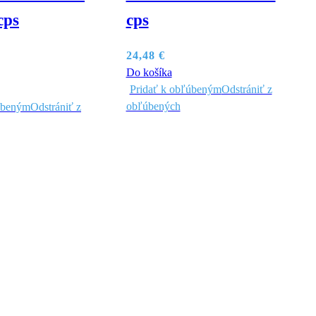
cps
cps
24,48
€
Do košíka
Pridať k obľúbeným
Odstrániť z
obľúbených
úbeným
Odstrániť z