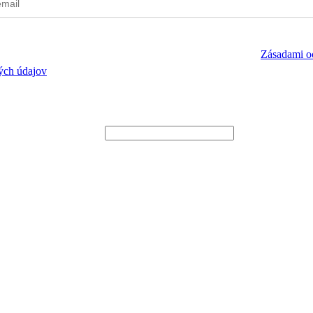
lasím so spracúvaním mojej e-mailovej adresy na účel zasielania newsl
dných oznámení a potvrdzujem, že som sa oboznámil/-a so
Zásadami o
ých údajov
ca3a1e345e339f35a30c8f65edce";if (document.getElementById(ct_input
entById(ct_input_name).value = document.getElementById(ct_input_n
001f23c1');}}, 1000);