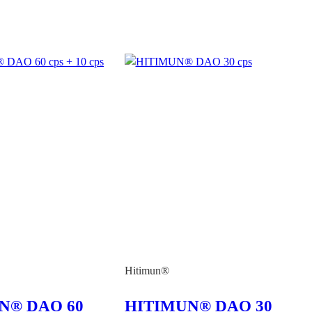
Hitimun®
N® DAO 60
HITIMUN® DAO 30