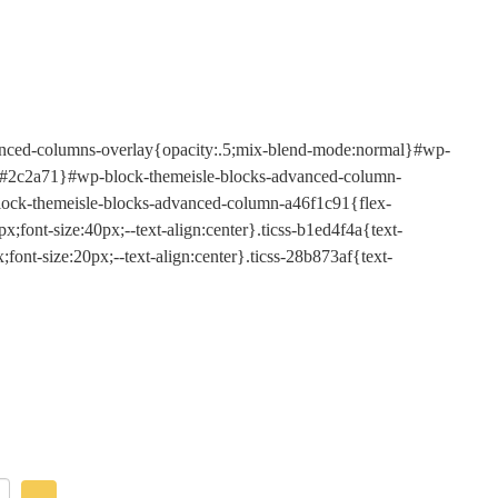
dvanced-columns-overlay{opacity:.5;mix-blend-mode:normal}#wp-
d:#2c2a71}#wp-block-themeisle-blocks-advanced-column-
ock-themeisle-blocks-advanced-column-a46f1c91{flex-
font-size:40px;--text-align:center}.ticss-b1ed4f4a{text-
ont-size:20px;--text-align:center}.ticss-28b873af{text-