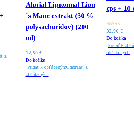
Alorial Lipozomal Lion
cps + 10 
+
´s Mane extrakt (30 %
polysacharidov) (200
Hodnotenie
32,90
€
ml)
5.00
z 5
Do košíka
Pridať k obľ
obľúbených
12,50
€
iť z
Do košíka
Pridať k obľúbeným
Odstrániť z
obľúbených