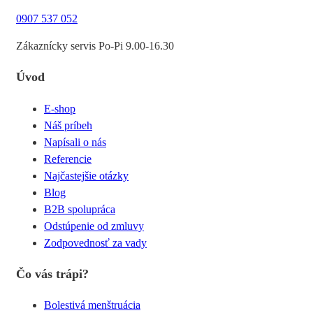
0907 537 052
Zákaznícky servis Po-Pi 9.00-16.30
Úvod
E-shop
Náš príbeh
Napísali o nás
Referencie
Najčastejšie otázky
Blog
B2B spolupráca
Odstúpenie od zmluvy
Zodpovednosť za vady
Čo vás trápi?
Bolestivá menštruácia