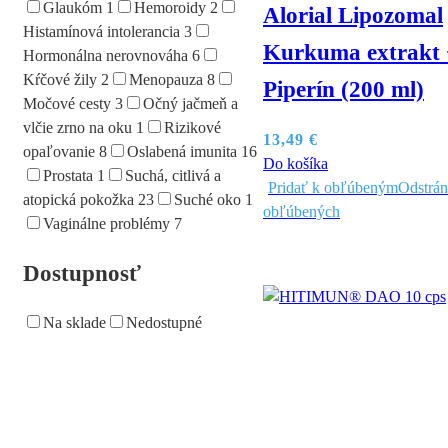
Glaukóm
1
Hemoroidy
2
Alorial Lipozomal
Histamínová intolerancia
3
Kurkuma extrakt 
Hormonálna nerovnováha
6
Kŕčové žily
2
Menopauza
8
Piperín (200 ml)
Močové cesty
3
Očný jačmeň a
vlčie zrno na oku
1
Rizikové
13,49
€
opaľovanie
8
Oslabená imunita
16
Do košíka
Prostata
1
Suchá, citlivá a
Pridať k obľúbeným
Odstrán
atopická pokožka
23
Suché oko
1
obľúbených
Vaginálne problémy
7
Dostupnosť
Na sklade
Nedostupné