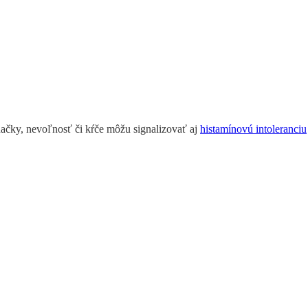
načky, nevoľnosť či kŕče môžu signalizovať aj
histamínovú intoleranciu