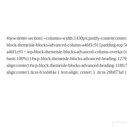
#newsletter-section{--columns-width:1430px;justify-content:cent
block-themeisle-blocks-advanced-column-a46f1c91{padding-top:5
a46f1c91>.wp-block-themeisle-blocks-advanced-column-overlay{
basis:100%}}#wp-block-themeisle-blocks-advanced-heading-1279f2d3{
align:center}#wp-block-themeisle-blocks-advanced-heading-118fc52e{
align:center}.ticss-b1ed4f4a { text-align: center; } .ticss-28b873af { 
Prihláste sa do newslettera
Pripojte sa ku komunite viac než 8000+ odberateľov v našej produ
Buďte medzi prvými, ktorí objavia, čo je vo Vitalorise® nové.