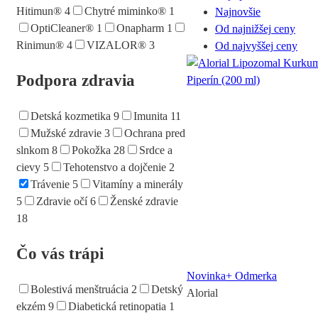
Hitimun®
4
Chytré miminko®
1
Najnovšie
OptiCleaner®
1
Onapharm
1
Od najnižšej ceny
Rinimun®
4
VIZALOR®
3
Od najvyššej ceny
Podpora zdravia
Detská kozmetika
9
Imunita
11
Mužské zdravie
3
Ochrana pred
slnkom
8
Pokožka
28
Srdce a
cievy
5
Tehotenstvo a dojčenie
2
Trávenie
5
Vitamíny a minerály
5
Zdravie očí
6
Ženské zdravie
18
Čo vás trápi
Novinka
+ Odmerka
Bolestivá menštruácia
2
Detský
Alorial
ekzém
9
Diabetická retinopatia
1