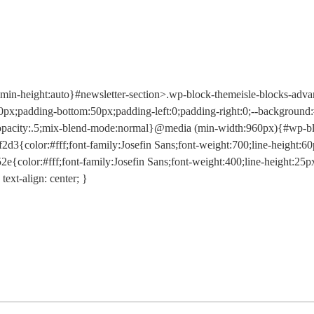
er;min-height:auto}#newsletter-section>.wp-block-themeisle-blocks-a
0px;padding-bottom:50px;padding-left:0;padding-right:0;--backgroun
opacity:.5;mix-blend-mode:normal}@media (min-width:960px){#wp-bl
color:#fff;font-family:Josefin Sans;font-weight:700;line-height:60px;
color:#fff;font-family:Josefin Sans;font-weight:400;line-height:25px;f
text-align: center; }
ktovej sieti.