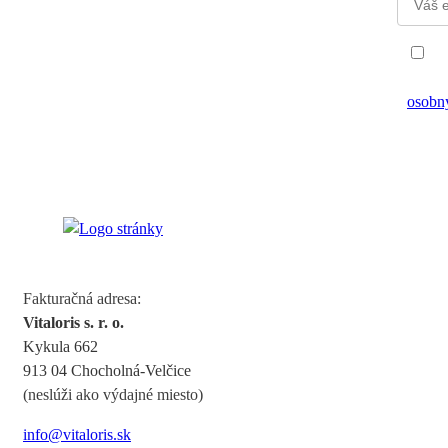
Súh
obcho
osobn
setTimeout(function(){var ct_input_name = "ct_checkjs_cf7_432a
document.getElementById(ct_input_name).value;document.getElem
'd552372c0d865040302b83040e7af5e49b58bf724e2a7c7465197468
Fakturačná adresa:
Vitaloris s. r. o.
Kykula 662
913 04 Chocholná-Velčice
(neslúži ako výdajné miesto)
info@vitaloris.sk