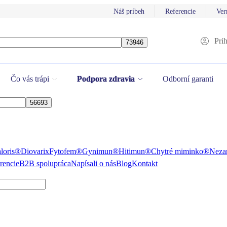
Náš príbeh
Referencie
Ver
Prih
Čo vás trápi
Podpora zdravia
Odborní garanti
loris®
Diovarix
Fytofem®
Gynimun®
Hitimun®
Chytré miminko®
Neza
rencie
B2B spolupráca
Napísali o nás
Blog
Kontakt