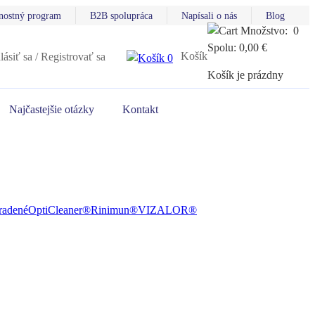
nostný program
B2B spolupráca
Napísali o nás
Blog
Množstvo:
0
Spolu:
0,00
€
Košík
lásiť sa / Registrovať sa
0
Košík je prázdny
Najčastejšie otázky
Kontakt
radené
OptiCleaner®
Rinimun®
VIZALOR®