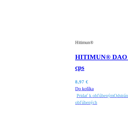
Hitimun®
HITIMUN® DAO 
cps
8,97
€
Do košíka
Pridať k obľúbeným
Odstrán
obľúbených