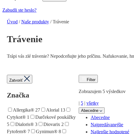
Zabudli ste heslo?
Úvod
/
Naše produkty
/
Trávenie
Trávenie
Trápi vás zlé trávenie? Nepodceňujte jeho príčinu. Nafukovanie, h
Filter
Zatvoriť
Zobrazujem 5 výsledkov
Značka
|
5
|
všetky
Allergika®
27
Alorial
13
Abecedne
Cytykot®
1
Darčekové poukážky
Abecedne
5
Dialoris®
3
Diovarix
2
Najpredávanejšie
Fytofem®
7
Gynimun®
8
Najlepšie hodnotené