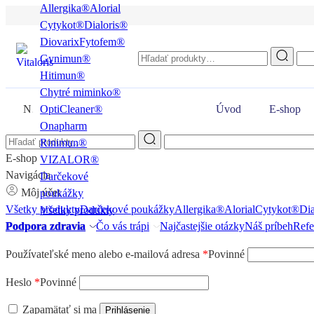
Allergika®
Alorial
Cytykot®
Dialoris®
Diovarix
Fytofem®
Gynimun®
Hitimun®
Chytré miminko®
Naše produkty
OptiCleaner®
Úvod
E-shop
Onapharm
Rinimun®
E-shop
VIZALOR®
Navigácia
Darčekové
Môj účet
poukážky
Všetky produkty
Darčekové poukážky
Allergika®
Alorial
Cytykot®
Dia
Všetky produkty
Podpora zdravia
Čo vás trápi
Najčastejšie otázky
Náš príbeh
Refe
Používateľské meno alebo e-mailová adresa
*
Povinné
Heslo
*
Povinné
Zapamätať si ma
Prihlásenie