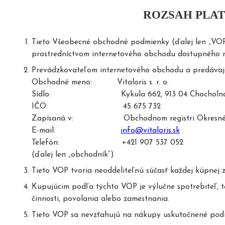
ROZSAH PLAT
Tieto Všeobecné obchodné podmienky (ďalej len „VOP
prostredníctvom internetového obchodu dostupného
Prevádzkovateľom internetového obchodu a predávajú
Obchodné meno: Vitaloris s. r. o.
Sídlo: Kykula 662, 913 04 Chocholná-V
IČO: 45 675 732
Zapísaná v: Obchodnom registri Okresného súdu
E-mail:
info@vitaloris.sk
Telefón: +421 907 537 052
(ďalej len „obchodník“)
Tieto VOP tvoria neoddeliteľnú súčasť každej kúpnej
Kupujúcim podľa týchto VOP je výlučne spotrebiteľ, t
činnosti, povolania alebo zamestnania.
Tieto VOP sa nevzťahujú na nákupy uskutočnené podnik