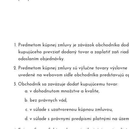
Predmetom kúpnej zmluvy je záväzok obchodníka dodať
kupujúceho prevziať dodaný tovar a zaplatiť zaň ri
odoslaním objednávky.
Predmetom kúpnej zmluvy sú výlučne tovary výslovne u
uvedené na webovom sídle obchodníka predstavujú o
Obchodník sa zaväzuje dodať kupujúcemu tovar:
v dohodnutom množstve a kvalite,
bez právnych vád,
v súlade s uzatvorenou kúpnou zmluvou,
v súlade s právnymi predpismi platnými na území