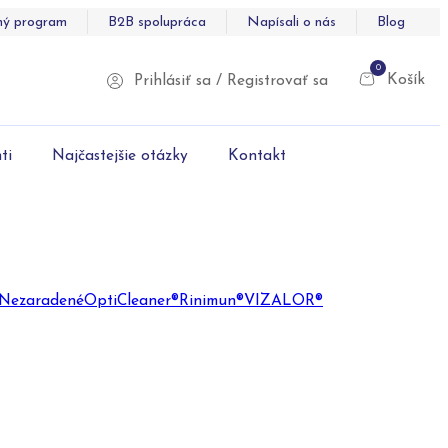
ný program
B2B spolupráca
Napísali o nás
Blog
0
Košík
Prihlásiť sa / Registrovať sa
ti
Najčastejšie otázky
Kontakt
Nezaradené
OptiCleaner®
Rinimun®
VIZALOR®