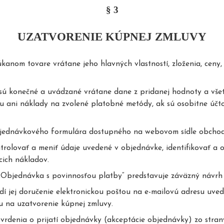
§ 3
UZATVORENIE KÚPNEJ ZMLUVY
nom tovare vrátane jeho hlavných vlastností, zloženia, ceny, 
ú konečné a uvádzané vrátane dane z pridanej hodnoty a všetk
u ani náklady na zvolené platobné metódy, ak sú osobitne úč
bjednávkového formulára dostupného na webovom sídle obchod
rolovať a meniť údaje uvedené v objednávke, identifikovať a 
cich nákladov.
„Objednávka s povinnosťou platby“ predstavuje záväzný návrh
í jej doručenie elektronickou poštou na e-mailovú adresu uved
hu na uzatvorenie kúpnej zmluvy.
rdenia o prijatí objednávky (akceptácie objednávky) zo stran