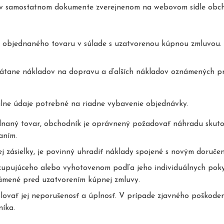
é v samostatnom dokumente zverejnenom na webovom sídle obc
 objednaného tovaru v súlade s uzatvorenou kúpnou zmluvou.
rátane nákladov na dopravu a ďalších nákladov oznámených p
álne údaje potrebné na riadne vybavenie objednávky.
naný tovar, obchodník je oprávnený požadovať náhradu skuto
aním.
j zásielky, je povinný uhradiť náklady spojené s novým doruč
 kupujúceho alebo vyhotovenom podľa jeho individuálnych po
ámené pred uzatvorením kúpnej zmluvy.
lovať jej neporušenosť a úplnosť. V prípade zjavného poškode
íka.