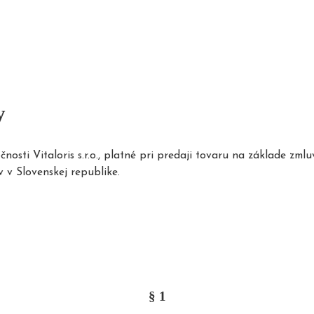
y
sti Vitaloris s.r.o., platné pri predaji tovaru na základe zml
 v Slovenskej republike.
§ 1