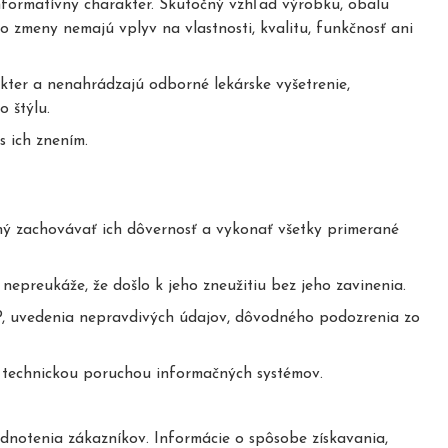
informatívny charakter. Skutočný vzhľad výrobku, obalu
o zmeny nemajú vplyv na vlastnosti, kvalitu, funkčnosť ani
ter a nenahrádzajú odborné lekárske vyšetrenie,
 štýlu.
 ich znením.
nný zachovávať ich dôvernosť a vykonať všetky primerané
epreukáže, že došlo k jeho zneužitiu bez jeho zavinenia.
P, uvedenia nepravdivých údajov, dôvodného podozrenia zo
technickou poruchou informačných systémov.
dnotenia zákazníkov. Informácie o spôsobe získavania,