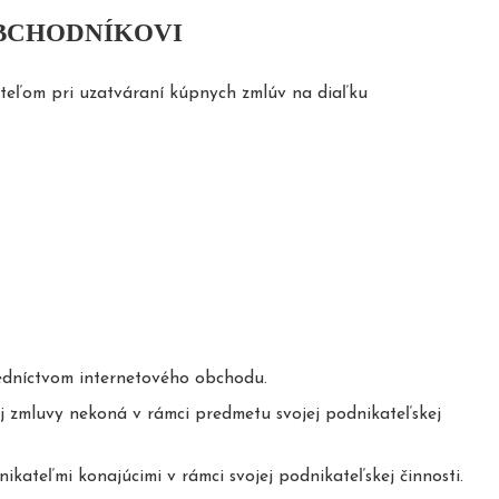
OBCHODNÍKOVI
teľom pri uzatváraní kúpnych zmlúv na diaľku
edníctvom internetového obchodu.
ej zmluvy nekoná v rámci predmetu svojej podnikateľskej
ateľmi konajúcimi v rámci svojej podnikateľskej činnosti.