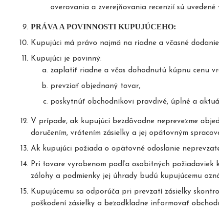
overovania a zverejňovania recenzií sú uveden
PRÁVA A POVINNOSTI KUPUJÚCEHO:
Kupujúci má právo najmä na riadne a včasné dodanie
Kupujúci je povinný:
zaplatiť riadne a včas dohodnutú kúpnu cenu v
prevziať objednaný tovar,
poskytnúť obchodníkovi pravdivé, úplné a aktu
V prípade, ak kupujúci bezdôvodne neprevezme objed
doručením, vrátením zásielky a jej opätovným spracov
Ak kupujúci požiada o opätovné odoslanie neprevzate
Pri tovare vyrobenom podľa osobitných požiadaviek
zálohy a podmienky jej úhrady budú kupujúcemu ozn
Kupujúcemu sa odporúča pri prevzatí zásielky skontro
poškodení zásielky a bezodkladne informovať obchodn