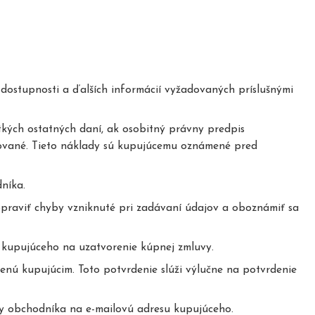
dostupnosti a ďalších informácií vyžadovaných príslušnými
ých ostatných daní, ak osobitný právny predpis
tované. Tieto náklady sú kupujúcemu oznámené pred
níka.
opraviť chyby vzniknuté pri zadávaní údajov a oboznámiť sa
 kupujúceho na uzatvorenie kúpnej zmluvy.
enú kupujúcim. Toto potvrdenie slúži výlučne na potvrdenie
y obchodníka na e-mailovú adresu kupujúceho.