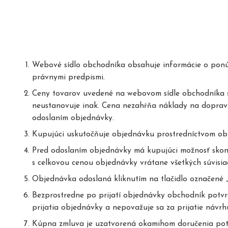
Webové sídlo obchodníka obsahuje informácie o ponúka
právnymi predpismi.
Ceny tovarov uvedené na webovom sídle obchodníka s
neustanovuje inak. Cena nezahŕňa náklady na doprav
odoslaním objednávky.
Kupujúci uskutočňuje objednávku prostredníctvom o
Pred odoslaním objednávky má kupujúci možnosť skont
s celkovou cenou objednávky vrátane všetkých súvisia
Objednávka odoslaná kliknutím na tlačidlo označené 
Bezprostredne po prijatí objednávky obchodník potvrd
prijatia objednávky a nepovažuje sa za prijatie návr
Kúpna zmluva je uzatvorená okamihom doručenia potv