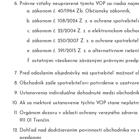
Právne vzťahy neupravené týmito VOP sa riadia najm
zákonom č. 40/1964 Zb. Občiansky zákonník,
zákonom č. 108/2024 Z. z. o ochrane spotrebiteľ
zákonom č. 22/2004 Z. z. o elektronickom obcho
zákonom č. 250/2007 Z. z. o ochrane spotrebiteľ
zákonom č. 391/2015 Z. z. o alternatívnom riešen
ostatnými všeobecne záväznými právnymi predpis
Pred odoslaním objednávky má spotrebiteľ možnosť obo
Obchodník zašle spotrebiteľovi potvrdenie o uzatvor
Ustanovenia individuálne dohodnuté medzi obchodník
Ak sa niektoré ustanovenie týchto VOP stane neplatn
Orgánom dozoru v oblasti ochrany verejného zdravia 
911 01 Trenčín.
Dohľad nad dodržiavaním povinností obchodníka vo v
predpismi.