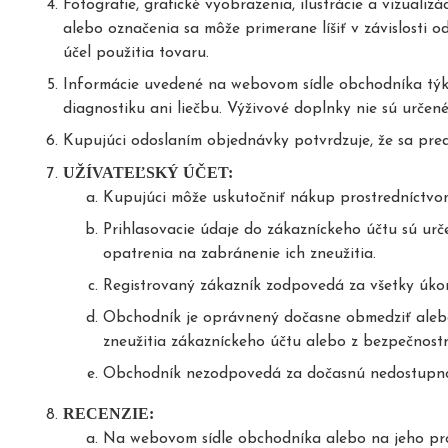
Fotografie, grafické vyobrazenia, ilustrácie a vizua
alebo označenia sa môže primerane líšiť v závislosti 
účel použitia tovaru.
Informácie uvedené na webovom sídle obchodníka týka
diagnostiku ani liečbu. Výživové doplnky nie sú určen
Kupujúci odoslaním objednávky potvrdzuje, že sa pred
UŽÍVATEĽSKÝ ÚČET:
Kupujúci môže uskutočniť nákup prostredníctvom 
Prihlasovacie údaje do zákazníckeho účtu sú ur
opatrenia na zabránenie ich zneužitia.
Registrovaný zákazník zodpovedá za všetky úkon
Obchodník je oprávnený dočasne obmedziť alebo
zneužitia zákazníckeho účtu alebo z bezpečnost
Obchodník nezodpovedá za dočasnú nedostupnos
RECENZIE:
Na webovom sídle obchodníka alebo na jeho prof