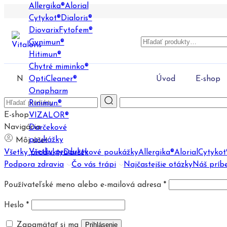
Allergika®
Alorial
Cytykot®
Dialoris®
Diovarix
Fytofem®
Gynimun®
Hitimun®
Chytré miminko®
Naše produkty
OptiCleaner®
Úvod
E-shop
Onapharm
Rinimun®
E-shop
VIZALOR®
Navigácia
Darčekové
poukážky
Môj účet
Všetky produkty
Všetky produkty
Darčekové poukážky
Allergika®
Alorial
Cytykot
Podpora zdravia
Čo vás trápi
Najčastejšie otázky
Náš príb
Povinné
Používateľské meno alebo e-mailová adresa
*
Povinné
Heslo
*
Zapamätať si ma
Prihlásenie