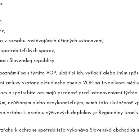
ä:
a,
de,
a v rozsahu zostávajúcich účinných ustanovení,
í spotrebiteľských sporov,
mi Slovenskej republiky.
známiť sa s týmito VOP, uložiť si ich, vytlačiť alebo iným sp
ení zmluvy vrátane aktuálneho znenia VOP na trvanlivom médiu 
om a spotrebiteľom majú prednosť pred ustanoveniami týchto
ým, neúčinným alebo nevykonateľným, nemá táto skutočnosť vp
vo vzťahu k predaju výživových doplnkov je Regionálny úrad ve
zťahu k ochrane spotrebiteľa vykonáva Slovenská obchodná i