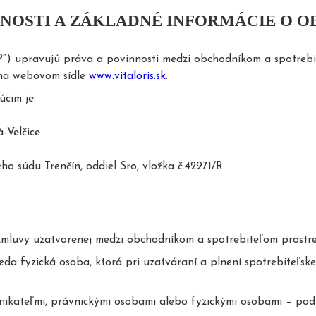
NOSTI A ZÁKLADNÉ INFORMÁCIE O 
“) upravujú práva a povinnosti medzi obchodníkom a spotrebi
 na webovom sídle
www.vitaloris.sk
.
cim je:
elčice
 Trenčín, oddiel Sro, vložka č.42971/R
 zmluvy uzatvorenej medzi obchodníkom a spotrebiteľom prostr
eda fyzická osoba, ktorá pri uzatváraní a plnení spotrebiteľsk
ateľmi, právnickými osobami alebo fyzickými osobami – podnik