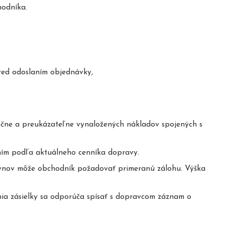
hodníka.
red odoslaním objednávky,
čne a preukázateľne vynaložených nákladov spojených s
ením podľa aktuálneho cenníka dopravy.
kynov môže obchodník požadovať primeranú zálohu. Výška
nia zásielky sa odporúča spísať s dopravcom záznam o