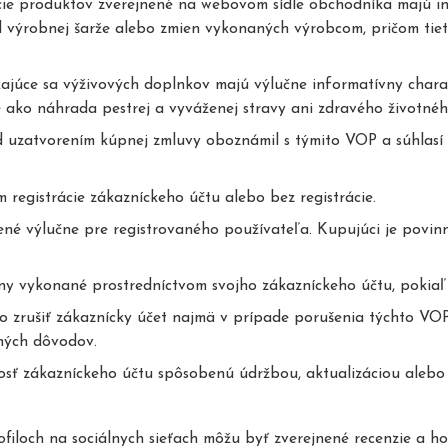
lizácie produktov zverejnené na webovom sídle obchodníka majú 
od výrobnej šarže alebo zmien vykonaných výrobcom, pričom tiet
júce sa výživových doplnkov majú výlučne informatívny charak
é ako náhrada pestrej a vyváženej stravy ani zdravého životného
 uzatvorením kúpnej zmluvy oboznámil s týmito VOP a súhlasí s
registrácie zákazníckeho účtu alebo bez registrácie.
čené výlučne pre registrovaného používateľa. Kupujúci je povi
y vykonané prostredníctvom svojho zákazníckeho účtu, pokiaľ n
 zrušiť zákaznícky účet najmä v prípade porušenia týchto VO
ných dôvodov.
ť zákazníckeho účtu spôsobenú údržbou, aktualizáciou alebo 
iloch na sociálnych sieťach môžu byť zverejnené recenzie a ho