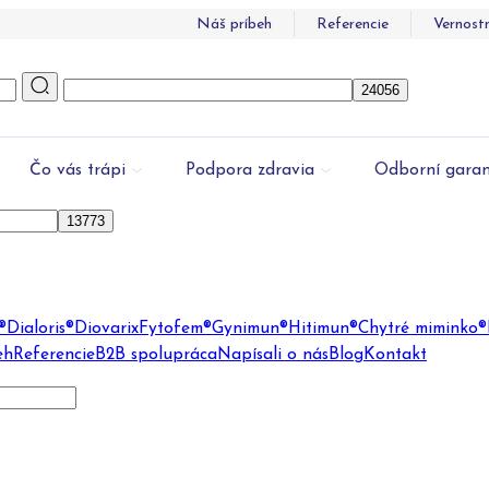
Náš príbeh
Referencie
Vernost
Čo vás trápi
Podpora zdravia
Odborní garan
®
Dialoris®
Diovarix
Fytofem®
Gynimun®
Hitimun®
Chytré miminko®
eh
Referencie
B2B spolupráca
Napísali o nás
Blog
Kontakt