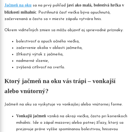
Jačmeň na oku
javí ako malá, bolestivá hrčka v
sa na prvý pohľad
blízkosti mihalníc
. Postihnutá časť viečka býva opuchnutá,
začervenaná a často sa v mieste zápalu vytvára hnis.
Okrem viditeľných zmien sa môžu objaviť aj sprievodné príznaky:
bolestivosť a opuch očného viečka,
začervenie okolia v oblasti jačmeňa,
žltkastý výtok z jačmeňa,
nadmerné slzenie,
zvýšená citlivosť na svetlo.
Ktorý jačmeň na oku vás trápi – vonkajší
alebo vnútorný?
Jačmeň na oku sa vyskytuje vo vonkajšej alebo vnútornej forme.
Vonkajší jačmeň
vzniká na okraji viečka, často pri korienkoch
mihalníc. Ide o zápal mazovej alebo potnej žľazy, ktorý sa
prejavuje práve vyššie spomínanou bolestivou, hnisavou