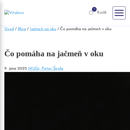
0
Košík
Úvod
/
Blog
/
Jačmeň na oku
/
Čo pomáha na jačmeň v oku
Čo pomáha na jačmeň v oku
9. júna 2025
MUDr. Peter Širola