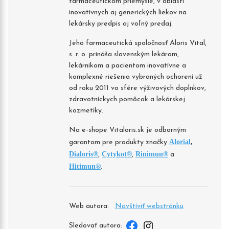
farmaceutickom priemysle, v oblasti
inovatívnych aj generických liekov na
lekársky predpis aj voľný predaj.
Jeho farmaceutická spoločnosť Aloris Vital,
s. r. o. prináša slovenským lekárom,
lekárnikom a pacientom inovatívne a
komplexné riešenia vybraných ochorení už
od roku 2011 vo sfére výživových doplnkov,
zdravotníckych pomôcok a lekárskej
kozmetiky.
Na e-shope Vitaloris.sk je odborným
Alorial
,
garantom pre produkty značky
Dialoris
®
Cytykot
®
Rinimun
®
,
,
a
Hitimun
®
.
Web autora:
Navštíviť webstránku
Sledovať autora: