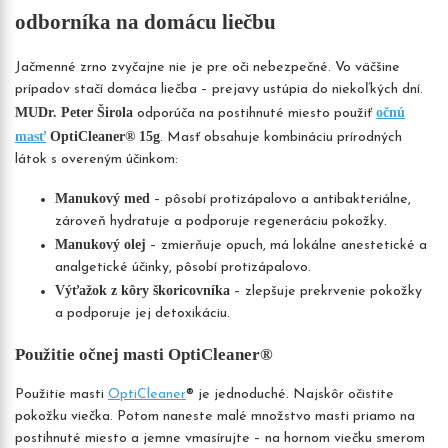
odborníka na domácu liečbu
Jačmenné zrno zvyčajne nie je pre oči nebezpečné. Vo väčšine
prípadov stačí domáca liečba – prejavy ustúpia do niekoľkých dní.
MUDr. Peter Širola
očnú
odporúča na postihnuté miesto použiť
masť
OptiCleaner® 15g
. Masť obsahuje kombináciu prírodných
látok s overeným účinkom:
Manukový med
– pôsobí protizápalovo a antibakteriálne,
zároveň hydratuje a podporuje regeneráciu pokožky.
Manukový olej
– zmierňuje opuch, má lokálne anestetické a
analgetické účinky, pôsobí protizápalovo.
Výťažok z kôry škoricovníka
– zlepšuje prekrvenie pokožky
a podporuje jej detoxikáciu.
Použitie očnej masti OptiCleaner®
Použitie masti
OptiCleaner
® je jednoduché. Najskôr očistite
pokožku viečka. Potom naneste malé množstvo masti priamo na
postihnuté miesto a jemne vmasírujte – na hornom viečku smerom