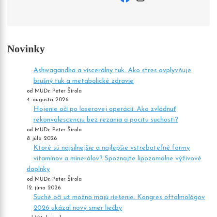
Novinky
Ashwagandha a viscerálny tuk: Ako stres ovplyvňuje
brušný tuk a metabolické zdravie
od MUDr. Peter Širola
4. augusta 2026
Hojenie očí po laserovej operácii: Ako zvládnuť
rekonvalescenciu bez rezania a pocitu suchosti?
od MUDr. Peter Širola
8. júla 2026
Ktoré sú najsilnejšie a najlepšie vstrebateľné formy
vitamínov a minerálov? Spoznajte lipozomálne výživové
doplnky
od MUDr. Peter Širola
12. júna 2026
Suché oči už možno majú riešenie: Kongres oftalmológov
2026 ukázal nový smer liečby