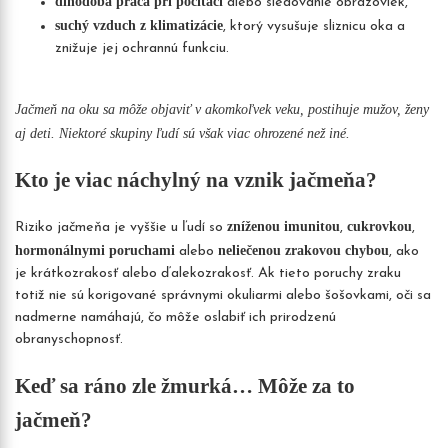
dlhodobá práca pri počítači
alebo sledovanie obrazoviek,
suchý vzduch z klimatizácie
, ktorý vysušuje sliznicu oka a
znižuje jej ochrannú funkciu.
Jačmeň na oku sa môže objaviť v akomkoľvek veku, postihuje mužov, ženy
aj deti. Niektoré skupiny ľudí sú však viac ohrozené než iné.
Kto je viac náchylný na vznik jačmeňa?
zníženou imunitou
cukrovkou
Riziko jačmeňa je vyššie u ľudí so
,
,
hormonálnymi poruchami
neliečenou zrakovou chybou
alebo
, ako
je krátkozrakosť alebo ďalekozrakosť. Ak tieto poruchy zraku
totiž nie sú korigované správnymi okuliarmi alebo šošovkami, oči sa
nadmerne namáhajú, čo môže oslabiť ich prirodzenú
obranyschopnosť.
Keď sa ráno zle žmurká… Môže za to
jačmeň?