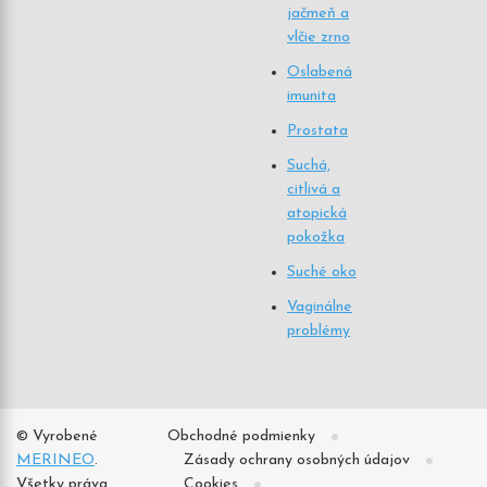
jačmeň a
vlčie zrno
Oslabená
imunita
Prostata
Suchá,
citlivá a
atopická
pokožka
Suché oko
Vaginálne
problémy
©
Vyrobené
Obchodné podmienky
MERINEO
.
Zásady ochrany osobných údajov
Všetky práva
Cookies