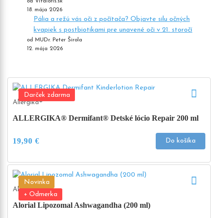
od Vitaloris.sk
18. mája 2026
Pália a režú vás oči z počítača? Objavte silu očných
kvapiek s postbiotikami pre unavené oči v 21. storočí
od MUDr. Peter Širola
12. mája 2026
Darček zdarma
Allergika®
ALLERGIKA® Dermifant® Detské lócio Repair 200 ml
19,90
€
Do košíka
Novinka
Alorial
+ Odmerka
Alorial Lipozomal Ashwagandha (200 ml)