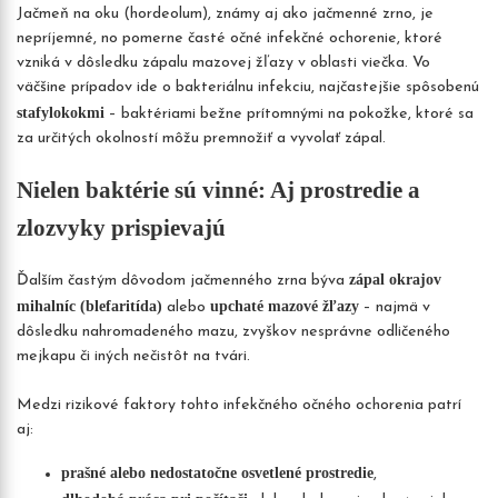
Jačmeň na oku (hordeolum), známy aj ako jačmenné zrno, je
nepríjemné, no pomerne časté očné infekčné ochorenie, ktoré
vzniká v dôsledku zápalu mazovej žľazy v oblasti viečka. Vo
väčšine prípadov ide o bakteriálnu infekciu, najčastejšie spôsobenú
stafylokokmi
– baktériami bežne prítomnými na pokožke, ktoré sa
za určitých okolností môžu premnožiť a vyvolať zápal.
Nielen baktérie sú vinné: Aj prostredie a
zlozvyky prispievajú
zápal okrajov
Ďalším častým dôvodom jačmenného zrna býva
mihalníc (blefaritída)
upchaté mazové žľazy
alebo
– najmä v
dôsledku nahromadeného mazu, zvyškov nesprávne odličeného
mejkapu či iných nečistôt na tvári.
Medzi rizikové faktory tohto infekčného očného ochorenia patrí
aj:
prašné alebo nedostatočne osvetlené prostredie
,