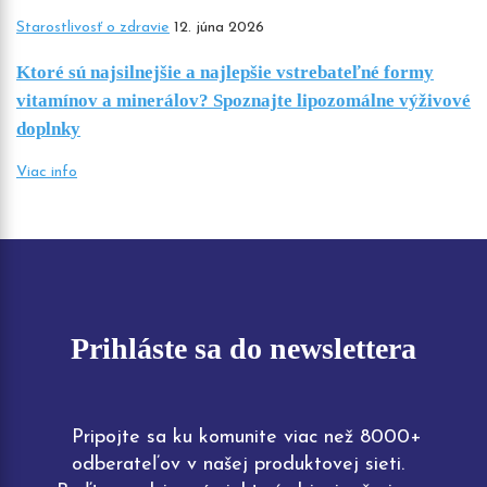
Starostlivosť o zdravie
12. júna 2026
Ktoré sú najsilnejšie a najlepšie vstrebateľné formy
vitamínov a minerálov? Spoznajte lipozomálne výživové
doplnky
Viac info
Prihláste sa do newslettera
Pripojte sa ku komunite viac než 8000+
odberateľov v našej produktovej sieti.