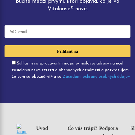
Buďte medzi prvými, ktorí objavia, čo je vo
Vitalorise® nové.
Súhlasím so spracúvaním mojej e-mailovej adresy na účel
zasielania newslettera a obchodných oznámení a potvrdzujem,
že som sa oboznámil/-a so
Zásadami ochrany osobných údajov
Úvod
Čo vás trápi?
Podpora
Sl