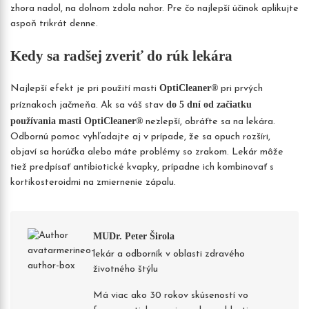
zhora nadol, na dolnom zdola nahor. Pre čo najlepší účinok aplikujte
aspoň trikrát denne.
Kedy sa radšej zveriť do rúk lekára
OptiCleaner®
Najlepší efekt je pri použití masti
pri prvých
do 5 dní od začiatku
príznakoch jačmeňa. Ak sa váš stav
používania masti OptiCleaner®
nezlepší, obráťte sa na lekára.
Odbornú pomoc vyhľadajte aj v prípade, že sa opuch rozšíri,
objaví sa horúčka alebo máte problémy so zrakom. Lekár môže
tiež predpísať antibiotické kvapky, prípadne ich kombinovať s
kortikosteroidmi na zmiernenie zápalu.
MUDr. Peter Širola
lekár a odborník v oblasti zdravého
životného štýlu
Má viac ako 30 rokov skúseností vo