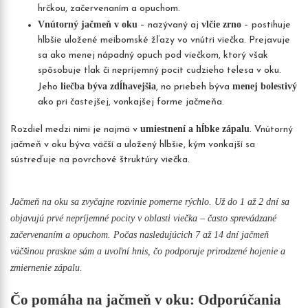
hrčkou, začervenaním a opuchom.
Vnútorný jačmeň v oku
vlčie zrno
– nazývaný aj
– postihuje
hlbšie uložené meibomské žľazy vo vnútri viečka. Prejavuje
sa ako menej nápadný opuch pod viečkom, ktorý však
spôsobuje tlak či nepríjemný pocit cudzieho telesa v oku.
liečba býva zdĺhavejšia
menej bolestivý
Jeho
, no priebeh býva
ako pri častejšej, vonkajšej forme jačmeňa.
umiestnení a hĺbke zápalu
Rozdiel medzi nimi je najmä v
. Vnútorný
jačmeň v oku býva väčší a uložený hlbšie, kým vonkajší sa
sústreďuje na povrchové štruktúry viečka.
Jačmeň na oku sa zvyčajne rozvinie pomerne rýchlo. Už do 1 až 2 dní sa
objavujú prvé nepríjemné pocity v oblasti viečka – často sprevádzané
začervenaním a opuchom. Počas nasledujúcich 7 až 14 dní jačmeň
väčšinou praskne sám a uvoľní hnis,
čo podporuje prirodzené hojenie a
zmiernenie zápalu.
Čo pomáha na jačmeň v oku: Odporúčania