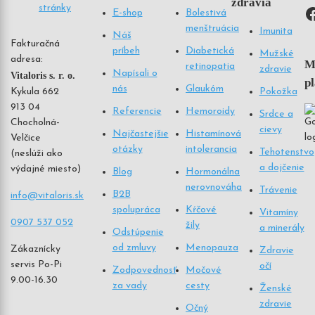
zdravia
F
E-shop
Bolestivá
menštruácia
Imunita
Náš
Fakturačná
príbeh
Diabetická
Mužské
adresa:
M
retinopatia
zdravie
Napísali o
Vitaloris s. r. o.
p
nás
Glaukóm
Pokožka
Kykula 662
913 04
Referencie
Hemoroidy
Srdce a
Chocholná-
cievy
Najčastejšie
Histamínová
Velčice
otázky
intolerancia
Tehotenstvo
(neslúži ako
a dojčenie
výdajné miesto)
Blog
Hormonálna
nerovnováha
Trávenie
B2B
info@vitaloris.sk
spolupráca
Kŕčové
Vitamíny
0907 537 052
žily
a minerály
Odstúpenie
od zmluvy
Menopauza
Zákaznícky
Zdravie
servis Po-Pi
očí
Zodpovednosť
Močové
9.00-16.30
za vady
cesty
Ženské
zdravie
Očný